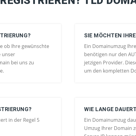
 REGISTRIEREN? TLD DOM
STRIERUNG?
SIE MÖCHTEN IHR
he ob Ihre gewünschte
Ein Domainumzug Ihrer
e unser
benötigen nur den AU
ain bei uns zu
jetzigen Provider. Di
e.
um den kompletten D
STRIERUNG?
WIE LANGE DAUER
rt in der Regel 5
Ein Domainumzug daue
Umzug Ihrer Domain zu