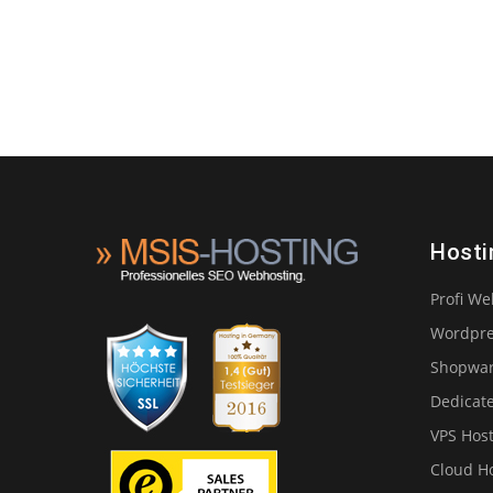
Hosti
Profi W
Wordpre
Shopwar
Dedicat
VPS Hos
Cloud H