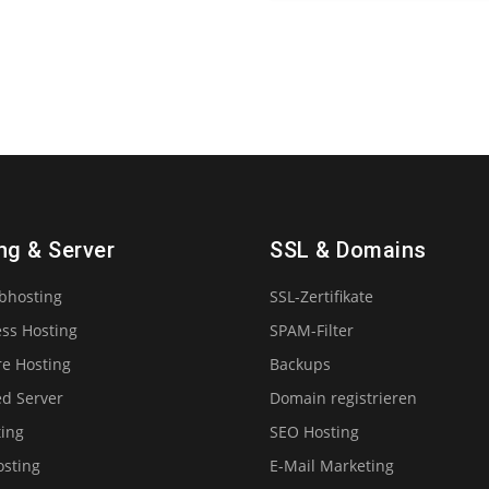
ng & Server
SSL & Domains
ebhosting
SSL-Zertifikate
ss Hosting
SPAM-Filter
e Hosting
Backups
ed Server
Domain registrieren
ting
SEO Hosting
osting
E-Mail Marketing