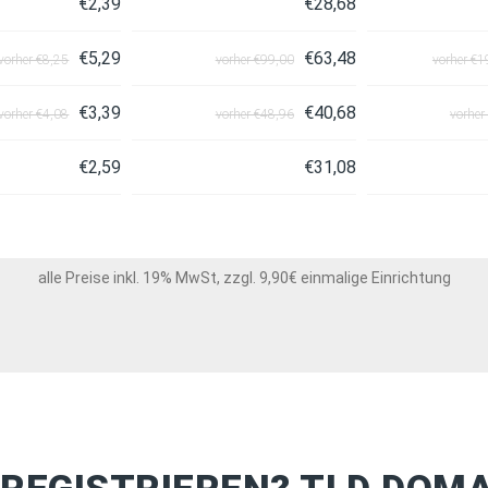
€2,39
€28,68
€5,29
€63,48
vorher €8,25
vorher €99,00
vorher €1
€3,39
€40,68
vorher €4,08
vorher €48,96
vorher
€2,59
€31,08
alle Preise inkl. 19% MwSt, zzgl. 9,90€ einmalige Einrichtung