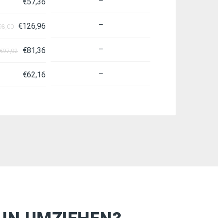
–
€57,36
–
€126,96
98,00
–
€81,36
 €97,92
–
€62,16