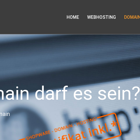
HOME
WEBHOSTING
DOMAI
in darf es sein
main