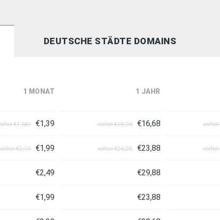
DEUTSCHE STÄDTE DOMAINS
1 MONAT
1 JAHR
€1,39
€16,68
orher €1,58/
vorher €18,96
vorher
€1,99
€23,88
vorher €2,19
vorher €26,28
vorher
€2,49
€29,88
€1,99
€23,88