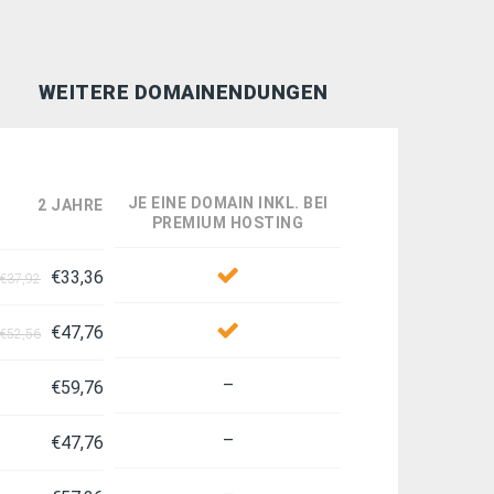
WEITERE DOMAINENDUNGEN
JE EINE DOMAIN INKL. BEI
2 JAHRE
PREMIUM HOSTING
€33,36
 €37,92
€47,76
 €52,56
–
€59,76
–
€47,76