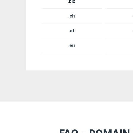
.biz
.ch
.at
.eu