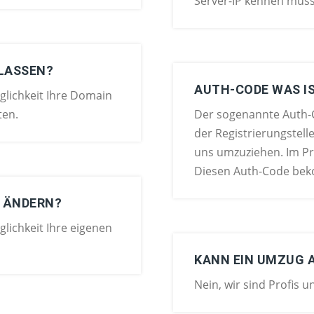
Server-IP kennen müs
 LASSEN?
AUTH-CODE WAS I
glichkeit Ihre Domain
ten.
Der sogenannte Auth-C
der Registrierungstell
uns umzuziehen. Im Pri
Diesen Auth-Code beko
T ÄNDERN?
lichkeit Ihre eigenen
KANN EIN UMZUG 
Nein, wir sind Profis 